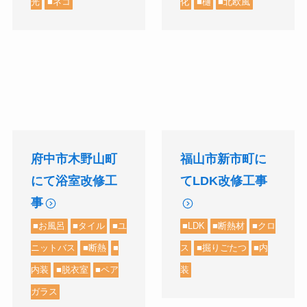
化
■樋
■北欧風
光
■ネコ
府中市木野山町
福山市新市町に
にて浴室改修工
てLDK改修工事
事
■お風呂
■タイル
■ユ
■LDK
■断熱材
■クロ
ニットバス
■断熱
■
ス
■掘りごたつ
■内
内装
■脱衣室
■ペア
装
ガラス