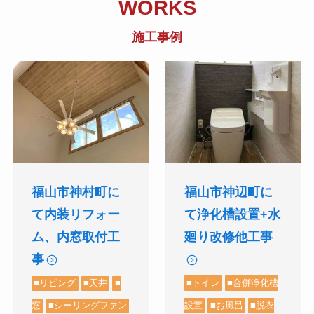
WORKS
施工事例
福山市神辺町に
福山市神村町に
て浄化槽設置+水
て内装リフォー
廻り改修他工事
ム、内窓取付工
事
■トイレ
■合併浄化槽
■リビング
■天井
■
設置
■お風呂
■脱衣
窓
■シーリングファン