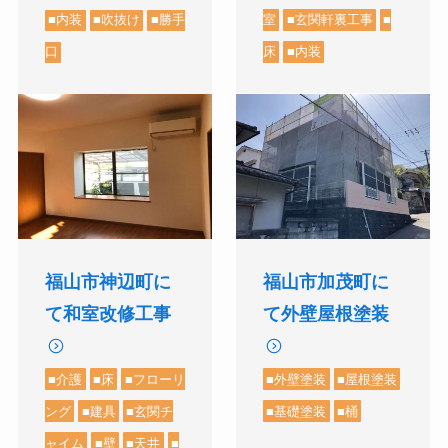
室
■玄関軒裏工事
■
■内装
■吹抜け
■勝手
床
■内装
口
福山市神辺町に
福山市加茂町に
て和室改修工事
て外壁屋根塗装
■介護
■床
■フローリ
■外壁塗装
■屋根塗装
ング
■建具
■玄関チ
■基礎塗装
■桶
ャイム
■壁
■天井
■