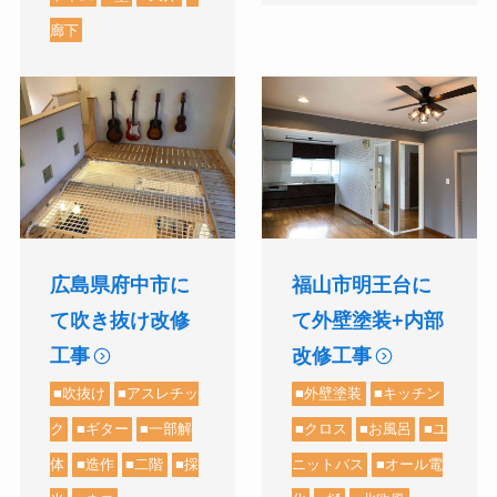
廊下
福山市明王台に
広島県府中市に
て外壁塗装+内部
て吹き抜け改修
改修工事
工事
■外壁塗装
■キッチン
■吹抜け
■アスレチッ
■クロス
■お風呂
■ユ
ク
■ギター
■一部解
ニットバス
■オール電
体
■造作
■二階
■採