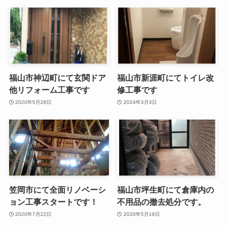
福山市神辺町にて玄関ドア
福山市新涯町にてトイレ改
他リフォーム工事です
修工事です
2020年5月28日
2024年3月3日
笠岡市にて全面リノベーシ
福山市坪生町にて倉庫内の
ョン工事スタートです！
不用品の撤去処分です。
2020年7月22日
2020年5月19日