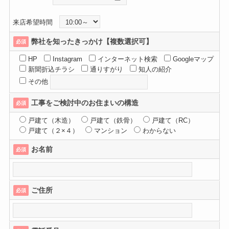
来店希望時間
弊社を知ったきっかけ【複数選択可】
必須
HP
Instagram
インターネット検索
Googleマップ
新聞折込チラシ
通りすがり
知人の紹介
その他
工事をご検討中のお住まいの構造
必須
戸建て（木造）
戸建て（鉄骨）
戸建て（RC）
戸建て（２×４）
マンション
わからない
お名前
必須
ご住所
必須